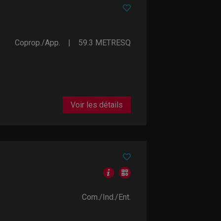
Coprop./App.
59.3
METRESQ
Voir les détails
Com./Ind./Ent.