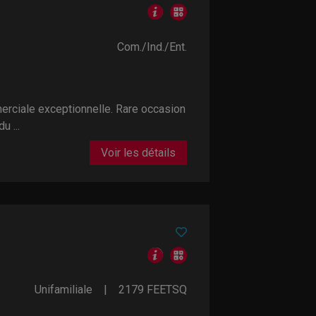
Com./Ind./Ent.
rciale exceptionnelle. Rare occasion
 ...
Voir les détails
Unifamiliale
2179
FEETSQ