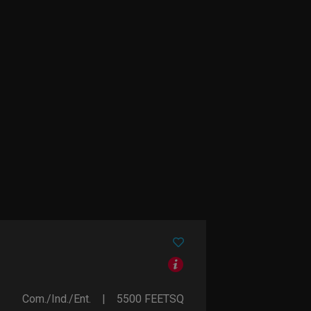
Com./Ind./Ent.
5500
FEETSQ