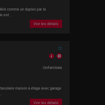
éré comme un duplex par la
 est ...
Voir les détails
Unifamiliale
culaire maison à étage avec garage
..
Voir les détails