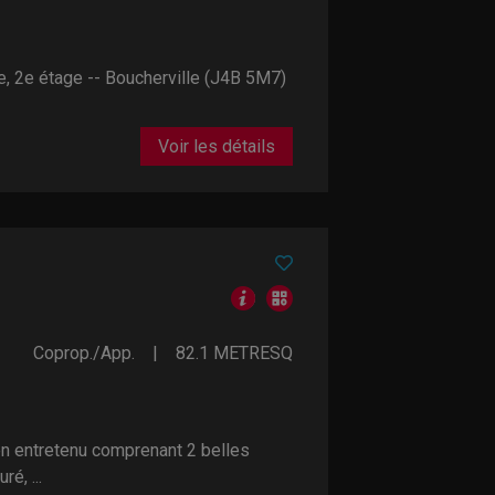
, 2e étage -- Boucherville (J4B 5M7)
Voir les détails
Coprop./App.
82.1
METRESQ
 entretenu comprenant 2 belles
é, ...