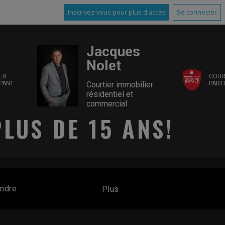
Inscrivez-vous pour plus d'accès
Se connecter
Jacques
Nolet
ER
COUR
IPANT
PART
Courtier immobilier
résidentiel et
commercial
LUS DE 15 ANS!
endre
Plus